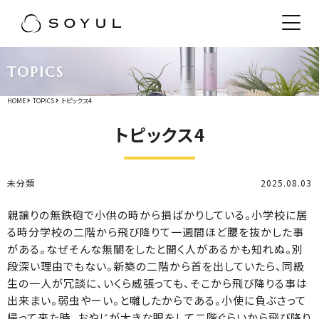
TOPICS
HOME
TOPICS
トピックス4
トピックス4
未分類
2025.08.03
親譲りの無鉄砲で小供の時から損ばかりしている。小学校に居
る時分学校の二階から飛び降りて一週間ほど腰を抜かした事
がある。なぜそんな無闇をしたと聞く人があるかも知れぬ。別
段深い理由でもない。新築の二階から首を出していたら、同級
生の一人が冗談に、いくら威張っても、そこから飛び降りる事は
出来まい。弱虫やーい。と囃したからである。小使に負ぶさって
帰って来た時、おやじが大きな眼をして二階ぐらいから飛び降り